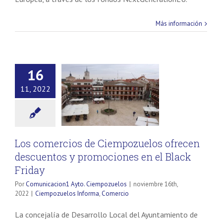
de la web, en
base a cómo
Más información
se usa la
web.
Experiencia
16
Para que
11, 2022
nuestra web
funcione lo
mejor posible
durante tu
visita. Si
rechaza estas
Los comercios de Ciempozuelos ofrecen
cookies,
descuentos y promociones en el Black
algunas
Friday
funcionalidades
pueden verse
Por
Comunicacion1 Ayto. Ciempozuelos
|
noviembre 16th,
afectadas si se
2022
|
Ciempozuelos Informa
,
Comercio
desactiva.
La concejalía de Desarrollo Local del Ayuntamiento de