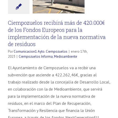
Ciempozuelos recibirá más de 420.000€
Necesarias
de los Fondos Europeos para la
Estas
cookies no
implementación de la nueva normativa
son
de residuos
opcionales.
Son
Por
Comunicacion1 Ayto. Ciempozuelos
|
enero 17th,
necesarias
2023
|
Ciempozuelos Informa
,
Medioambiente
para que
funcione la
El Ayuntamiento de Ciempozuelos va a recibir una
web.
subvención que asciende a 422.262,46€, gracias al
trabajo realizado desde la concejalía de Desarrollo Local,
en colaboración con la de Medioambiente, que servirá
Estadísticas
Para que
para la implementación de la nueva normativa de
podamos
residuos, en el marco del Plan de Recuperación,
mejorar la
Transformación y Resiliencia que financia la Unión
funcionalidad
y estructura
Europea, a través de los fondos NextGenerationEU.