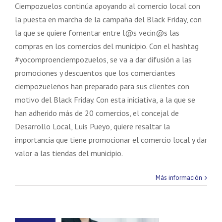
Ciempozuelos continúa apoyando al comercio local con
Marketing
la puesta en marcha de la campaña del Black Friday, con
Al compartir tus
intereses y
la que se quiere fomentar entre l@s vecin@s las
comportamiento
compras en los comercios del municipio. Con el hashtag
mientras visitas
#yocomproenciempozuelos, se va a dar difusión a las
nuestro sitio,
aumentas la
promociones y descuentos que los comerciantes
posibilidad de
ciempozueleños han preparado para sus clientes con
ver contenido y
motivo del Black Friday. Con esta iniciativa, a la que se
ofertas
personalizados.
han adherido más de 20 comercios, el concejal de
Desarrollo Local, Luis Pueyo, quiere resaltar la
importancia que tiene promocionar el comercio local y dar
valor a las tiendas del municipio.
Más información