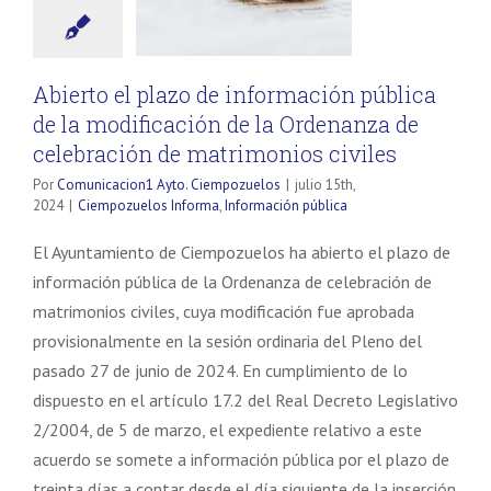
Abierto el plazo de información pública
Necesarias
de la modificación de la Ordenanza de
Estas
cookies no
celebración de matrimonios civiles
son
Por
Comunicacion1 Ayto. Ciempozuelos
|
julio 15th,
opcionales.
2024
|
Ciempozuelos Informa
,
Información pública
Son
necesarias
El Ayuntamiento de Ciempozuelos ha abierto el plazo de
para que
funcione la
información pública de la Ordenanza de celebración de
web.
matrimonios civiles, cuya modificación fue aprobada
provisionalmente en la sesión ordinaria del Pleno del
pasado 27 de junio de 2024. En cumplimiento de lo
Estadísticas
Para que
dispuesto en el artículo 17.2 del Real Decreto Legislativo
podamos
2/2004, de 5 de marzo, el expediente relativo a este
mejorar la
acuerdo se somete a información pública por el plazo de
funcionalidad
y estructura
treinta días a contar desde el día siguiente de la inserción