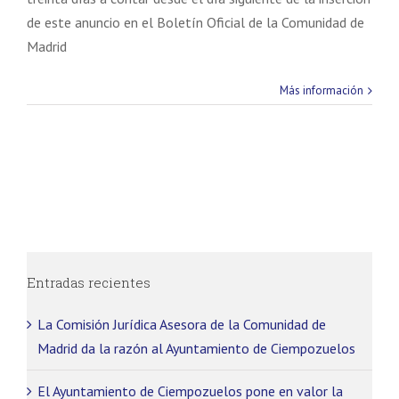
de la web, en
de este anuncio en el Boletín Oficial de la Comunidad de
base a cómo
se usa la
Madrid
web.
Más información
Experiencia
Para que
nuestra web
funcione lo
mejor posible
durante tu
visita. Si
rechaza estas
cookies,
Entradas recientes
algunas
funcionalidades
pueden verse
La Comisión Jurídica Asesora de la Comunidad de
afectadas si se
Madrid da la razón al Ayuntamiento de Ciempozuelos
desactiva.
El Ayuntamiento de Ciempozuelos pone en valor la