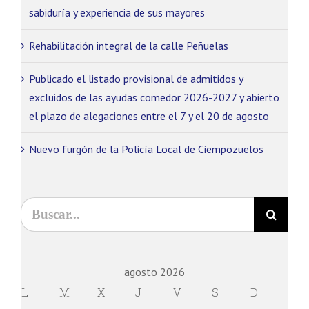
sabiduría y experiencia de sus mayores
Marketing
Al compartir tus
intereses y
Rehabilitación integral de la calle Peñuelas
comportamiento
mientras visitas
Publicado el listado provisional de admitidos y
nuestro sitio,
excluidos de las ayudas comedor 2026-2027 y abierto
aumentas la
posibilidad de
el plazo de alegaciones entre el 7 y el 20 de agosto
ver contenido y
ofertas
Nuevo furgón de la Policía Local de Ciempozuelos
personalizados.
Buscar:
agosto 2026
L
M
X
J
V
S
D