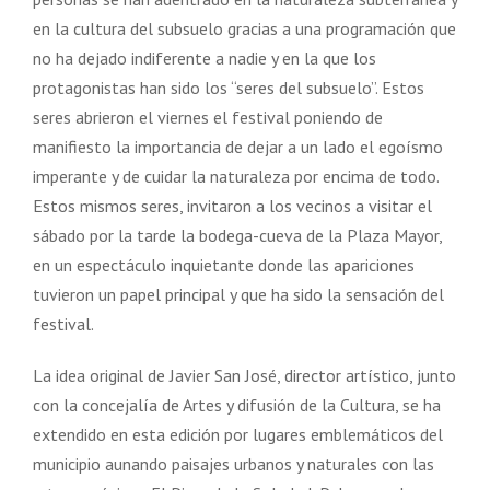
Marketing
en la cultura del subsuelo gracias a una programación que
Al compartir tus
no ha dejado indiferente a nadie y en la que los
intereses y
protagonistas han sido los “seres del subsuelo”. Estos
comportamiento
mientras visitas
seres abrieron el viernes el festival poniendo de
nuestro sitio,
manifiesto la importancia de dejar a un lado el egoísmo
aumentas la
imperante y de cuidar la naturaleza por encima de todo.
posibilidad de
ver contenido y
Estos mismos seres, invitaron a los vecinos a visitar el
ofertas
sábado por la tarde la bodega-cueva de la Plaza Mayor,
personalizados.
en un espectáculo inquietante donde las apariciones
tuvieron un papel principal y que ha sido la sensación del
festival.
La idea original de Javier San José, director artístico, junto
con la concejalía de Artes y difusión de la Cultura, se ha
extendido en esta edición por lugares emblemáticos del
municipio aunando paisajes urbanos y naturales con las