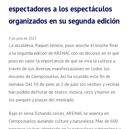
de la web, en
espectadores a los espectáculos
base a cómo
se usa la
organizados en su segunda edición
web.
3 de julio de 2023
Experiencia
La alcaldesa, Raquel Jimeno, puso anoche el broche final
Para que
nuestra web
a la segunda edición de ARENAC con un discurso en el que
funcione lo
puso en valor la importancia de que se viva la cultura a
mejor posible
través de sus diversas manifestaciones en todos los
durante tu
visita. Si
rincones de Ciempozuelos. Así ha ocurrido este fin de
rechaza estas
semana. Del 30 de junio al 2 de julio los vecinos y vecinas
cookies,
han podido disfrutar de teatro, música, circo y humor en
algunas
funcionalidades
los parques y plazas del municipio.
pueden verse
afectadas si se
Bajo el lema ‘Echando raíces’, ARENAC se asienta en
desactiva.
Ciempozuelos aunando cultura y naturaleza. Más de 600
personas se han adentrado en la naturaleza subterránea y